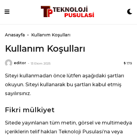
Skip
to
content
Anasayfa
•
Kullanım Koşulları
Kullanım Koşulları
editor
-
13 Ekim 2025
179
Siteyi kullanmadan önce lütfen aşağıdaki şartları
okuyun. Siteyi kullanarak bu şartları kabul etmiş
sayılırsınız.
Fikri mülkiyet
Sitede yayınlanan tüm metin, görsel ve multimedya
içeriklerin telif hakları Teknoloji Pusulasi’na veya