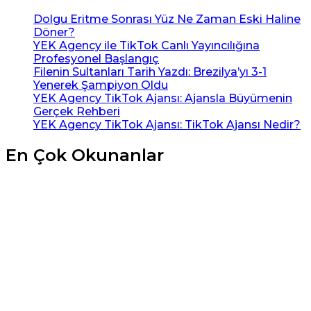
Dolgu Eritme Sonrası Yüz Ne Zaman Eski Haline
Döner?
YEK Agency ile TikTok Canlı Yayıncılığına
Profesyonel Başlangıç
Filenin Sultanları Tarih Yazdı: Brezilya’yı 3-1
Yenerek Şampiyon Oldu
YEK Agency TikTok Ajansı: Ajansla Büyümenin
Gerçek Rehberi
YEK Agency TikTok Ajansı: TikTok Ajansı Nedir?
En Çok Okunanlar