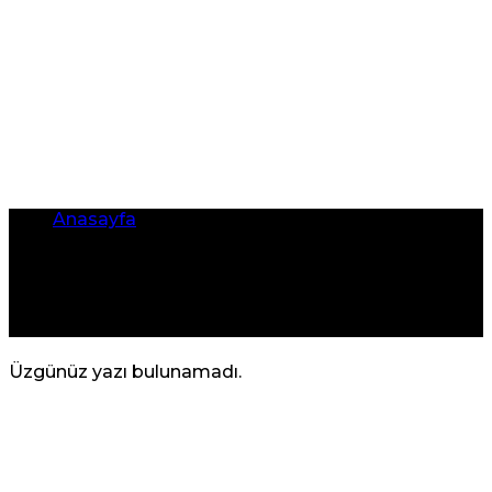
Anasayfa
•
Babacandan
Babacandan
Üzgünüz yazı bulunamadı.