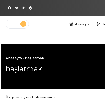
Skip
to
content
Anasayfa
Teknoloj
Anasayfa
•
başlatmak
başlatmak
Üzgünüz yazı bulunamadı.