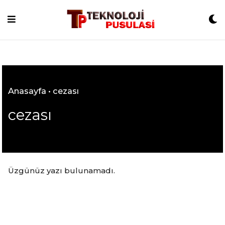
Skip
to
content
Anasayfa
•
cezası
cezası
Üzgünüz yazı bulunamadı.