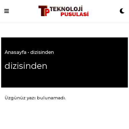
Skip
to
content
Anasayfa
•
dizisinden
dizisinden
Üzgünüz yazı bulunamadı.