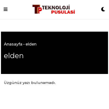
Skip
to
content
Anasayfa
•
elden
elden
Üzgünüz yazı bulunamadı.