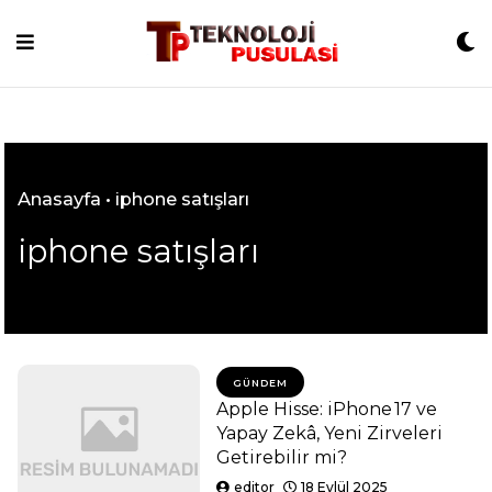
Skip
to
content
Anasayfa
•
iphone satışları
iphone satışları
GÜNDEM
Apple Hisse: iPhone 17 ve
Yapay Zekâ, Yeni Zirveleri
Getirebilir mi?
editor
18 Eylül 2025