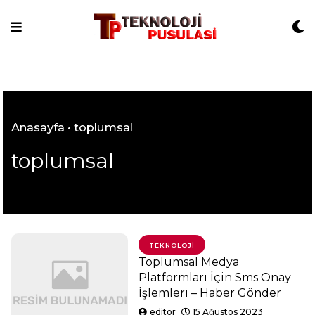
Skip
to
content
Anasayfa
•
toplumsal
toplumsal
TEKNOLOJI
Toplumsal Medya
Platformları İçin Sms Onay
İşlemleri – Haber Gönder
editor
15 Ağustos 2023